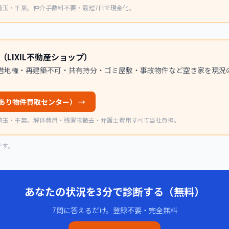
埼玉・千葉。仲介手数料不要・最短7日で現金化。
LIXIL不動産ショップ）
営。借地権・再建築不可・共有持分・ゴミ屋敷・事故物件など空き家を現況
あり物件買取センター）
→
埼玉・千葉。解体費用・残置物撤去・弁護士費用すべて当社負担。
です。
あなたの状況を3分で診断する（無料）
7問に答えるだけ。登録不要・完全無料