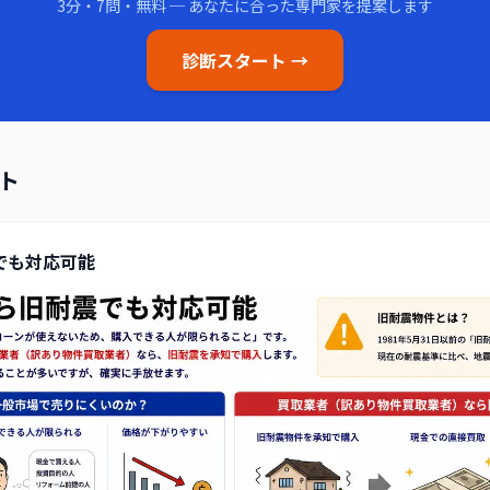
3分・7問・無料 ─ あなたに合った専門家を提案します
診断スタート →
ト
でも対応可能